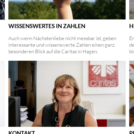
WISSENSWERTES IN ZAHLEN
H
Auch wenn Nächstenliebe nicht messbar ist, geben
En
interessante und wissenswerte Zahlen einen ganz
de
besonderen Blick auf die Caritas in Hagen.
bi
P
KONTAKT