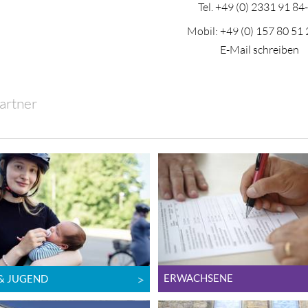
Tel.
+49 (0) 2331 91 84
Mobil:
+49 (0) 157 80 51 
E-Mail schreiben
artner
ERWACHSENE
 & JUGEND