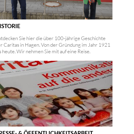
ISTORIE
tdecken Sie hier die über 100-jährige Geschichte
r Caritas in Hagen. Von der Gründung im Jahr 1921
s heute. Wir nehmen Sie mit auf eine Reise.
RESSE- & ÖFFENTLICHKEITSARBEIT