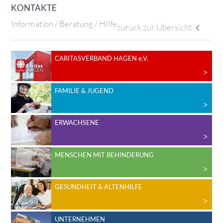
KONTAKTE
Information / Beratung / HIlfe
zurück zur Übersicht
CARITASVERBAND HAGEN e.V.
FAMILIE & JUGEND
ERWACHSENE
MENSCHEN MIT BEHINDERUNG
GESUNDHEIT & ALTENHILFE
UNTERNEHMEN