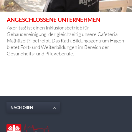
ANGESCHLOSSENE UNTERNEHMEN
Ageritas! ist einen Inklusionsbetrieb für
Gebäudereinigung, der gleichzeitig unsere Cafeteria
Ma(h)lzeit?! betreibt. Das Kath. Bildungszentrum Hagen
bietet Fort- und Weiterbildungen im Bereich der
Gesundheits- und Pflegeberufe.
NACH OBEN