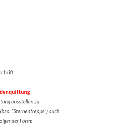
chrift
ndenquittung
tung ausstellen zu
bsp. "Sternentreppe") auch
folgender Form: