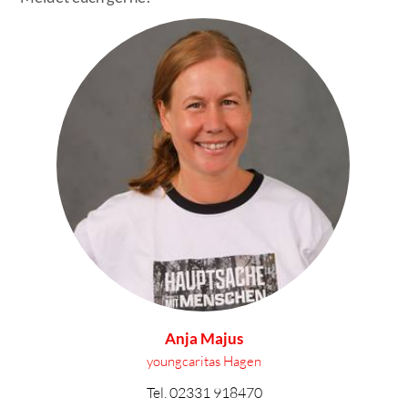
Anja Majus
youngcaritas Hagen
Tel.
02331 918470