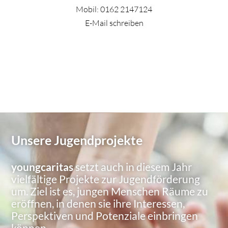
Mobil:
0162 2147124
E-Mail schreiben
Unsere Jugendprojekte
youngcaritas
setzt auch in diesem Jahr
vielfältige Projekte zur Jugendförderung
um. Ziel ist es, jungen Menschen Räume zu
eröffnen, in denen sie ihre Interessen,
Perspektiven und Potenziale einbringen