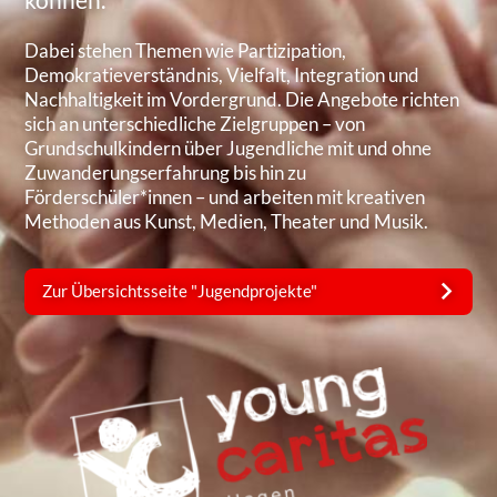
können.
Dabei stehen Themen wie Partizipation,
Demokratieverständnis, Vielfalt, Integration und
Nachhaltigkeit im Vordergrund. Die Angebote richten
sich an unterschiedliche Zielgruppen – von
Grundschulkindern über Jugendliche mit und ohne
Zuwanderungserfahrung bis hin zu
Förderschüler*innen – und arbeiten mit kreativen
Methoden aus Kunst, Medien, Theater und Musik.
Zur Übersichtsseite "Jugendprojekte"