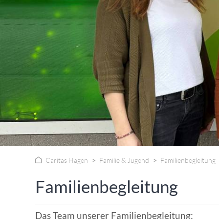
WISSENSWERTES IN ZAHLEN
Caritas Hagen
Familie & Jugend
Familienbegleitung
Familienbegleitung
Das Team unserer Familienbegleitung: