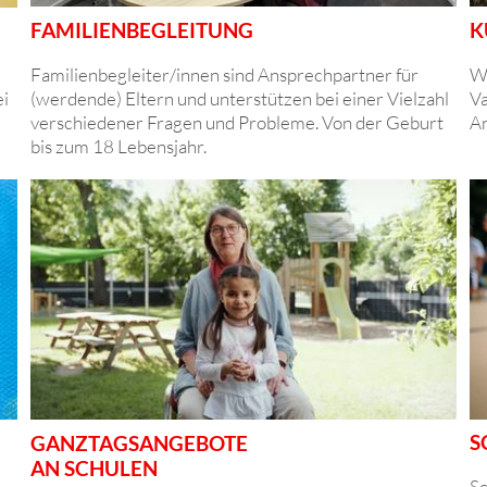
FAMILIENBEGLEITUNG
K
Familienbegleiter/innen sind Ansprechpartner für
Wi
(werdende) Eltern und unterstützen bei einer Vielzahl
Va
ei
verschiedener Fragen und Probleme. Von der Geburt
An
bis zum 18 Lebensjahr.
S
GANZTAGSANGEBOTE
AN SCHULEN
Sc