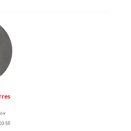
rres
-69
03 58