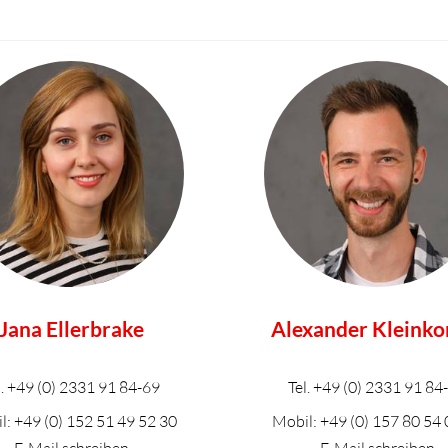
Jana Ellerbrake
Alexander Kleinko
l.
+49 (0) 2331 91 84-69
Tel.
+49 (0) 2331 91 84
l:
+49 (0) 152 51 49 52 30
Mobil:
+49 (0) 157 80 54 