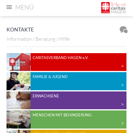
MENÜ
KONTAKTE
Information / Beratung / HIlfe
CARITASVERBAND HAGEN e.V.
FAMILIE & JUGEND
ERWACHSENE
MENSCHEN MIT BEHINDERUNG