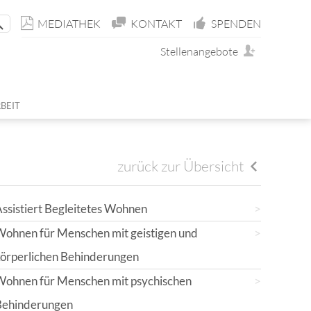
MEDIATHEK
KONTAKT
SPENDEN
Stellenangebote
BEIT
ÜR ERWACHSENE
TIN
D JUGENDHOSPIZDIENST
ND MITGLIEDSCHAFT
zurück zur Übersicht
E
E
ssistiert Begleitetes Wohnen
BEIT
ENST (FUD)
ohnen für Menschen mit geistigen und
NEN
USIVES MEDIENPROJEKT
örperlichen Behinderungen
Wohnen für Menschen mit psychischen
Behinderungen