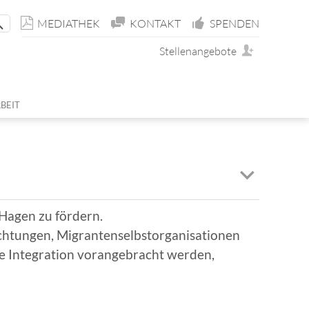
MEDIATHEK
KONTAKT
SPENDEN
Stellenangebote
BEIT
ÜR ERWACHSENE
TIN
D JUGENDHOSPIZDIENST
ND MITGLIEDSCHAFT
E
E
BEIT
ENST (FUD)
 Hagen zu fördern.
richtungen, Migrantenselbstorganisationen
NEN
USIVES MEDIENPROJEKT
ie Integration vorangebracht werden,