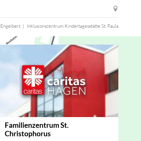
 Engelbert
Inklusionszentrum Kindertagesstätte St. Paula
Familienzentrum St.
Christophorus