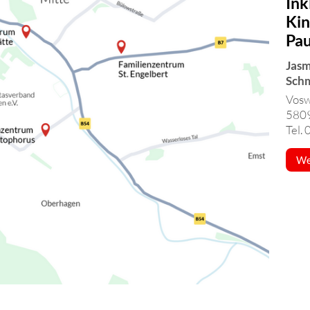
Ink
Kin
Pau
Jasm
Sch
Voswi
580
Tel.
We