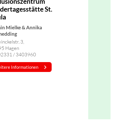
lusionszentrum
dertagesstätte St.
la
in Mielke & Annika
medding
nckelstr. 3,
95 Hagen
 02331 / 3403960
itere Informationen