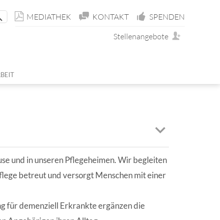
MEDIATHEK
KONTAKT
SPENDEN
Stellenangebote
BEIT
ÜR ERWACHSENE
TIN
D JUGENDHOSPIZDIENST
ND MITGLIEDSCHAFT
E
E
BEIT
ENST (FUD)
use und in unseren Pflegeheimen. Wir begleiten
NEN
USIVES MEDIENPROJEKT
vpflege betreut und versorgt Menschen mit einer
g für demenziell Erkrankte ergänzen die