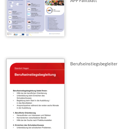
APP Falltblatt
Berufseinstiegs­begleiter