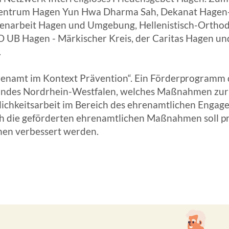
Zentrum Hagen Yun Hwa Dharma Sah, Dekanat Hagen-W
ANGESCHLOSSENE UNTERNEHM
menarbeit Hagen und Umgebung, Hellenistisch-Orthod
O UB Hagen - Märkischer Kreis, der Caritas Hagen u
.
renamt im Kontext Prävention“. Ein Förderprogramm d
 Landes Nordrhein-Westfalen, welches Maßnahmen zur
lichkeitsarbeit im Bereich des ehrenamtlichen Engag
die geförderten ehrenamtlichen Maßnahmen soll präv
hen verbessert werden.