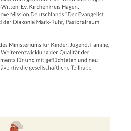
itten, Ev. Kirchenkreis Hagen,
EN | FACHVERBÄNDE
oxe Mission Deutschlands "Der Evangelist
nd der Diakonie Mark-Ruhr, Pastoralraum
es Ministeriums für Kinder, Jugend, Familie,
 Weiterentwicklung der Qualität der
ements für und mit geflüchteten und neu
entiv die gesellschaftliche Teilhabe