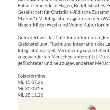
Bahái-Gemeinde in Hagen, Buddhistisches 
WISSENSWERTES IN ZAHLEN
Gesellschaft für Christlich-Jüdische Zusam
Markos" e.V., Integrationsagenturen der AW
Hagen-Mitte (West) und Volme Kulturforum
Gefördert wir das Café Tür an Tür durch „Eh
Gleichstellung, Flucht und Integration des
Integrationsarbeit, Vernetzung sowie Öffent
zugewanderten Menschen unterstützt. Durch 
geflüchteter und neu zugewanderter Mensc
Folgetermine:
Mi, 15.07.26
Mi, 30.09.26
Mi, 25.11.26