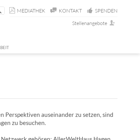
MEDIATHEK
KONTAKT
SPENDEN
Stellenangebote
BEIT
ÜR ERWACHSENE
TIN
D JUGENDHOSPIZDIENST
ND MITGLIEDSCHAFT
E
E
BEIT
ENST (FUD)
NEN
USIVES MEDIENPROJEKT
en Perspektiven auseinander zu setzen, sind
Hagen zu besuchen.
m Netzwerk gehören: AllerWeltHaus Hagen,