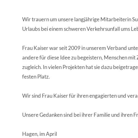
WISSENSWERTES IN ZAHLEN
Wir trauern um unsere langjährige Mitarbeiterin Susa
Urlaubs bei einem schweren Verkehrsunfall ums 
Frau Kaiser war seit 2009 in unserem Verband unter
andere für diese Idee zu begeistern, Menschen mit
zugleich. In vielen Projekten hat sie dazu beigetr
festen Platz.
Wir sind Frau Kaiser für ihren engagierten und ve
Unsere Gedanken sind bei ihrer Familie und ihren F
Hagen, im April