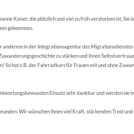
ANGESCHLOSSENE UNTERNEHM
nne Kaiser, die plötzlich und viel zu früh verstorben ist. Sie 
Leben gekommen.
 anderem in der Integrationsagentur des Migrationsdienstes t
 Zuwanderungsgeschichte zu stärken und ihnen Selbstvertraue
agen! So hat z.B. der Fahrradkurs für Frauen mit und ohne Zuw
rantwortungsbewussten Einsatz sehr dankbar und werden sie i
reunden. Wir wünschen ihnen viel Kraft, stärkenden Trost und