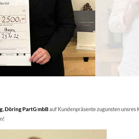
ANGESCHLOSSENE UNTERNEHM
g, Döring PartG mbB
auf Kundenpräsente zugunsten unsres K
n!