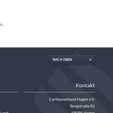
n.
NACH OBEN
Kontakt
Caritasverband Hagen e.V.
Bergstraße 81
) und
58095 Hagen