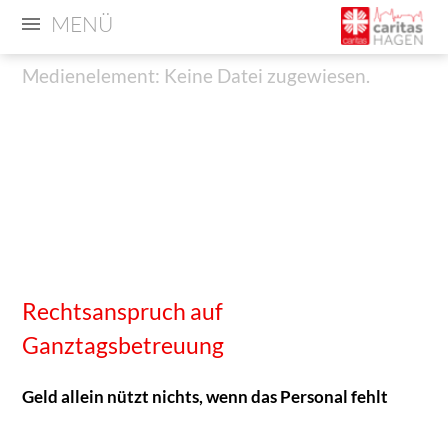
MENÜ
Medienelement: Keine Datei zugewiesen.
Medienelement:
Medienelement: Keine Datei zugewiesen.
Keine
Datei
zugewiesen.
Rechtsanspruch auf
Ganztagsbetreuung
Geld allein nützt nichts, wenn das Personal fehlt