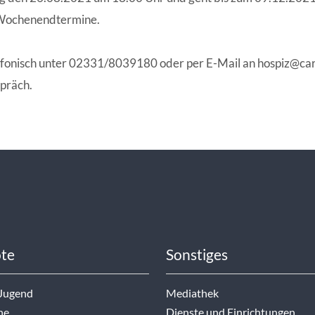
 Wochenendtermine.
lefonisch unter 02331/8039180 oder per E-Mail an hospiz@ca
spräch.
te
Sonstiges
 Jugend
Mediathek
ne
Dienste und Einrichtungen