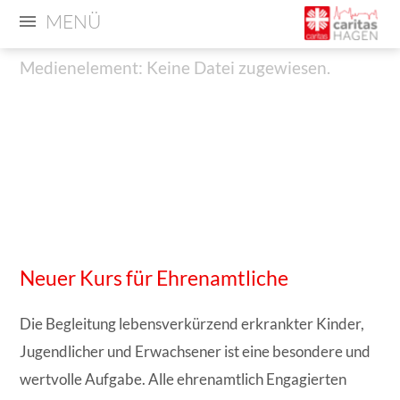
MENÜ
Medienelement: Keine Datei zugewiesen.
Medienelement:
Medienelement: Keine Datei zugewiesen.
Keine
Datei
zugewiesen.
Neuer Kurs für Ehrenamtliche
Die Begleitung lebensverkürzend erkrankter Kinder,
Jugendlicher und Erwachsener ist eine besondere und
wertvolle Aufgabe. Alle ehrenamtlich Engagierten