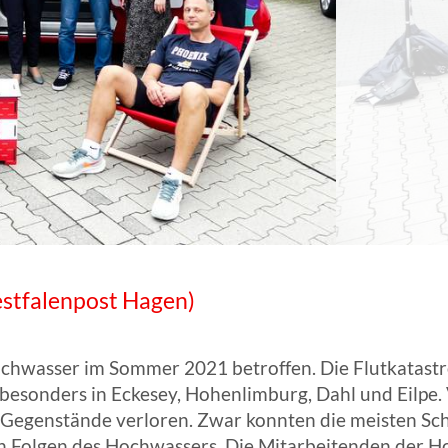
ANGESCHLOSSENE UNTERNEHM
Westfalenpost Hagen)
hwasser im Sommer 2021 betroffen. Die Flutkatast
esonders in Eckesey, Hohenlimburg, Dahl und Eilpe. V
e Gegenstände verloren. Zwar konnten die meisten S
en Folgen des Hochwassers. Die Mitarbeitenden der 