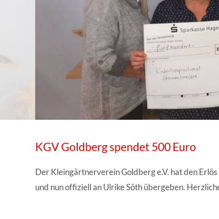
WISSENSWERTES IN ZAHLEN
KGV Goldberg spendet 500 Euro
Der Kleingärtnerverein Goldberg e.V. hat den Erlö
und nun offiziell an Ulrike Söth übergeben. Herzlic