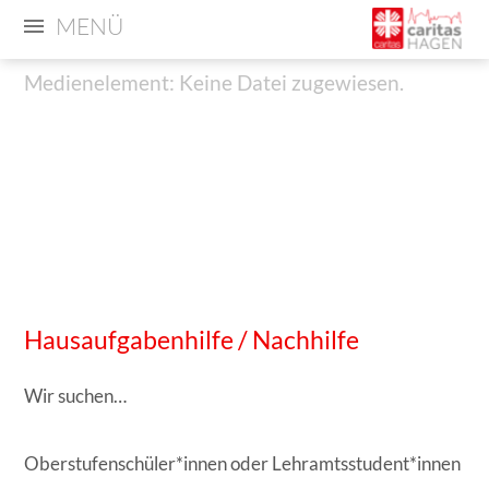
MENÜ
Medienelement: Keine Datei zugewiesen.
Medienelement:
Medienelement: Keine Datei zugewiesen.
Keine
Datei
zugewiesen.
Hausaufgabenhilfe / Nachhilfe
Wir suchen…
Oberstufenschüler*innen oder Lehramtsstudent*innen