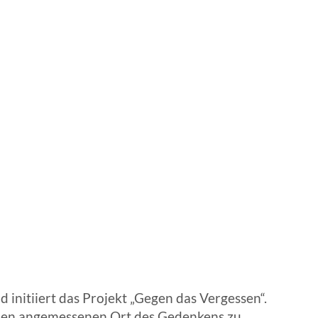
EN | FACHVERBÄNDE
initiiert das Projekt „Gegen das Vergessen“.
einen angemessenen Ort des Gedenkens zu