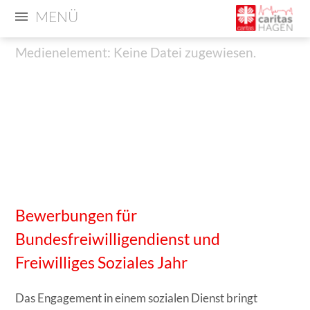
MENÜ
Medienelement: Keine Datei zugewiesen.
Medienelement:
Medienelement: Keine Datei zugewiesen.
Keine
Datei
zugewiesen.
Bewerbungen für
Bundesfreiwilligendienst und
Freiwilliges Soziales Jahr
Das Engagement in einem sozialen Dienst bringt