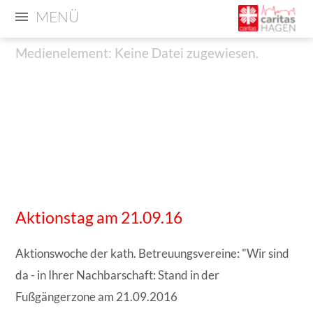
MENÜ
Medienelement: Keine Datei zugewiesen.
Medienelement:
Medienelement: Keine Datei zugewiesen.
Keine
Datei
zugewiesen.
Aktionstag am 21.09.16
Aktionswoche der kath. Betreuungsvereine: "Wir sind
da - in Ihrer Nachbarschaft: Stand in der
Fußgängerzone am 21.09.2016