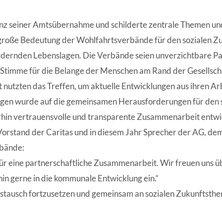
anz seiner Amtsübernahme und schilderte zentrale Themen un
 große Bedeutung der Wohlfahrtsverbände für den sozialen Z
dernden Lebenslagen. Die Verbände seien unverzichtbare Par
ige Stimme für die Belange der Menschen am Rand der Gesellsch
nutzten das Treffen, um aktuelle Entwicklungen aus ihren Ar
ngen wurde auf die gemeinsamen Herausforderungen für den 
rhin vertrauensvolle und transparente Zusammenarbeit entwic
orstand der Caritas und in diesem Jahr Sprecher der AG, de
rbände:
l für eine partnerschaftliche Zusammenarbeit. Wir freuen uns
hin gerne in die kommunale Entwicklung ein.“
ustausch fortzusetzen und gemeinsam an sozialen Zukunftsthe