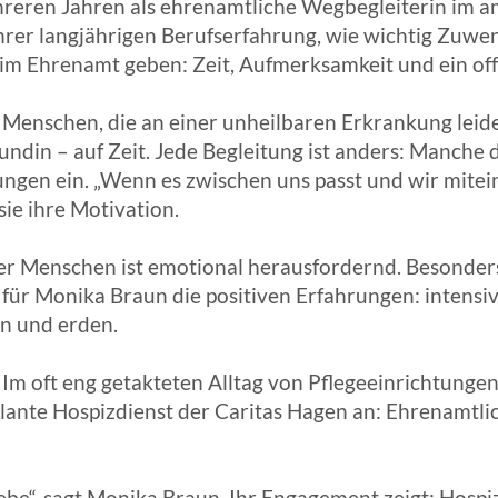
hreren Jahren als ehrenamtliche Wegbegleiterin im a
rer langjährigen Berufserfahrung, wie wichtig Zuwe
im Ehrenamt geben: Zeit, Aufmerksamkeit und ein of
Menschen, die an einer unheilbaren Erkrankung leiden
in – auf Zeit. Jede Begleitung ist anders: Manche d
ungen ein. „Wenn es zwischen uns passt und wir mite
ie ihre Motivation.
r Menschen ist emotional herausfordernd. Besonders 
ür Monika Braun die positiven Erfahrungen: intensi
rn und erden.
Im oft eng getakteten Alltag von Pflegeeinrichtungen
lante Hospizdienst der Caritas Hagen an: Ehrenamtlich
ebe“, sagt Monika Braun. Ihr Engagement zeigt: Hospi