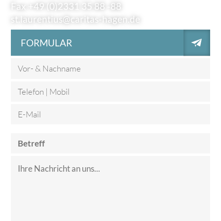
Fax +49 (0)2331 35 88 -88
st.laurentius@caritas-hagen.de
FORMULAR