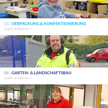
05 |
VERPACKUNG & KONFEKTIONIERUNG
mehr erfahren >
06 |
GARTEN- & LANDSCHAFTSBAU
mehr erfahren >