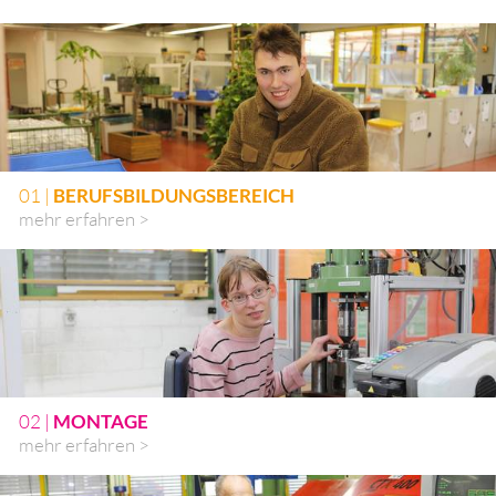
01 |
BERUFSBILDUNGSBEREICH
mehr erfahren >
02 |
MONTAGE
mehr erfahren >