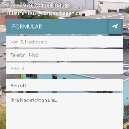
Fax +49 (0)2331 35 88 -88
st.laurentius@caritas-hagen.de
FORMULAR