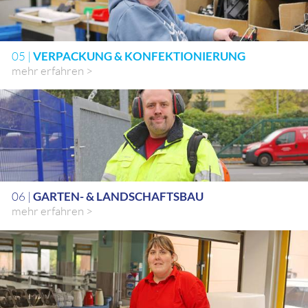
05 |
VERPACKUNG & KONFEKTIONIERUNG
mehr erfahren >
06 |
GARTEN- & LANDSCHAFTSBAU
mehr erfahren >