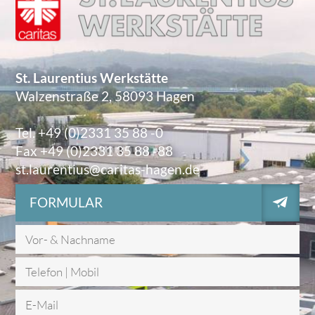
St. Laurentius Werkstätte
Walzenstraße 2, 58093 Hagen
Tel. +49 (0)2331 35 88 -0
Fax +49 (0)2331 35 88 -88
st.laurentius@caritas-hagen.de
FORMULAR