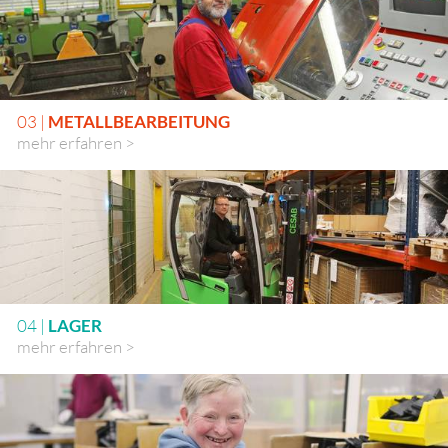
03 |
METALLBEARBEITUNG
mehr erfahren >
04 |
LAGER
mehr erfahren >