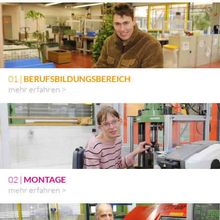
01 |
BERUFSBILDUNGSBEREICH
mehr erfahren >
02 |
MONTAGE
mehr erfahren >