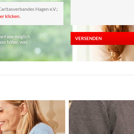
Caritasverbandes Hagen e.V.;
er klicken
.
ell wie möglich
VERSENDEN
as höher, was