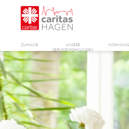
ZUHAUSE
UNSERE
WOHNUNG
SERVICEWOHNUNGEN
WERNER-RUBERG-HAUS
KLOSTERVIERTEL
KÖHLERWEG
HEILIG-GEIST-HAUS