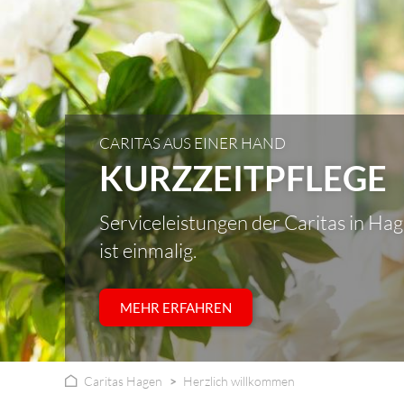
CARITAS AUS EINER HAND
KURZZEITPFLEGE
Serviceleistungen der Caritas in Ha
ist einmalig.
MEHR ERFAHREN
Caritas Hagen
Herzlich willkommen